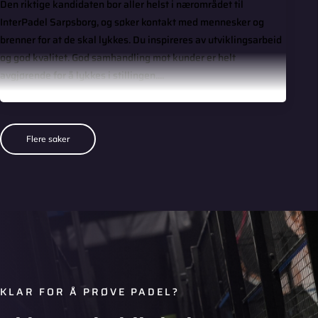
Den riktige kandidaten bor aller helst i nærområdet til
InterPadel Sarpsborg, og søker kontakt med mennesker og
brenner for at de skal lykkes. Du inspireres av utviklingsarbeid
og god kvalitet. God samhandling mot kunder er helt
avgjørende for å lykkes i stillingen....
Flere saker
KLAR FOR Å PRØVE PADEL?