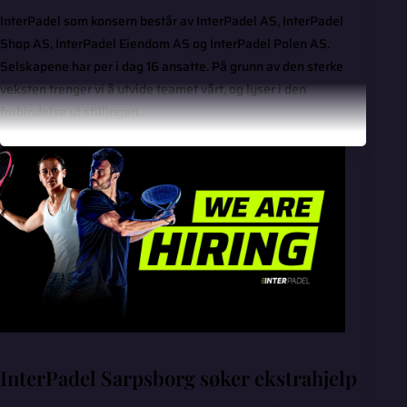
InterPadel som konsern består av InterPadel AS, InterPadel
Shop AS, InterPadel Eiendom AS og InterPadel Polen AS.
Selskapene har per i dag 16 ansatte. På grunn av den sterke
veksten trenger vi å utvide teamet vårt, og lyser i den
forbindelse ut stillingen...
InterPadel Sarpsborg søker ekstrahjelp