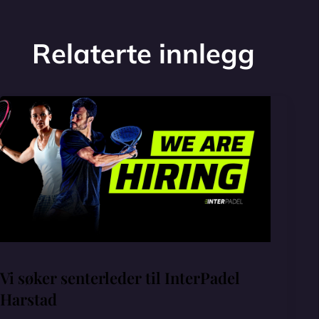
Relaterte innlegg
Vi søker senterleder til InterPadel
Harstad