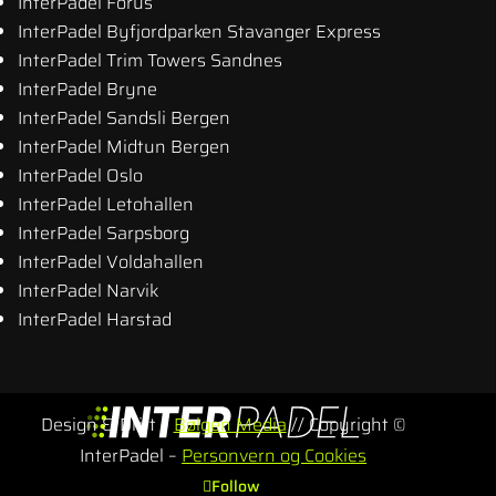
InterPadel Forus
InterPadel Byfjordparken Stavanger Express
InterPadel Trim Towers Sandnes
InterPadel Bryne
InterPadel Sandsli Bergen
InterPadel Midtun Bergen
InterPadel Oslo
InterPadel Letohallen
InterPadel Sarpsborg
InterPadel Voldahallen
InterPadel Narvik
InterPadel Harstad
Design & Drift –
Bølgen Media
// Copyright ©
InterPadel –
Personvern og Cookies
Follow