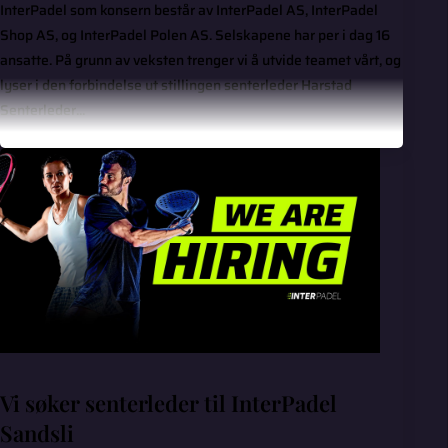
InterPadel som konsern består av InterPadel AS, InterPadel
Shop AS, og InterPadel Polen AS. Selskapene har per i dag 16
ansatte. På grunn av veksten trenger vi å utvide teamet vårt, og
lyser i den forbindelse ut stillingen senterleder Harstad
Senterleder...
Vi søker senterleder til InterPadel
Sandsli