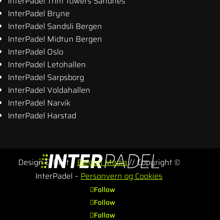
InterPadel Trim Towers Sandnes
InterPadel Bryne
InterPadel Sandsli Bergen
InterPadel Midtun Bergen
InterPadel Oslo
InterPadel Letohallen
InterPadel Sarpsborg
InterPadel Voldahallen
InterPadel Narvik
InterPadel Harstad
Design & Drift –
Bølgen Media
// Copyright ©
InterPadel –
Personvern og Cookies
Follow
Follow
Follow