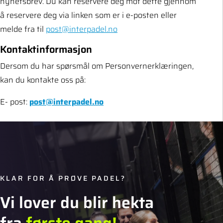
nyhetsbrev. Du kan reservere deg mot dette gjennom
å reservere deg via linken som er i e-posten eller
melde fra til
post@interpadel.no
Kontaktinformasjon
Dersom du har spørsmål om Personvernerklæringen,
kan du kontakte oss på:
E- post:
post@interpadel.no
KLAR FOR Å PRØVE PADEL?
Vi lover du blir hekta
fra
første gang!