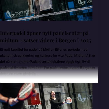
Interpadel åpner nytt padelsenter på
midtun – satser videre i Bergen i 2025
Et nytt kapittel for padel på Midtun Etter en periode med
økonomisk usikkerhet og konkurs for Ace Padel Midtun AS, er
det nå klart at InterPadel overtar lokalene og gir nytt liv til
padel-aktiviteten i området. For padel-entusiaster i Bergen er
dette en svært gledelig...