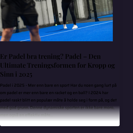
Er Padel bra trening? Padel – Den
Ultimate Treningsformen for Kropp og
Sinn i 2025
Padel i 2025 - Mer enn bare en sport Har du noen gang lurt på
om padel er mer enn bare en racket og en ball? I 2024 har
padel raskt blitt en populær måte å holde seg i form på, og det
med god grunn. Denne dynamiske sporten er ikke bare moro,
men også en effektiv måte...