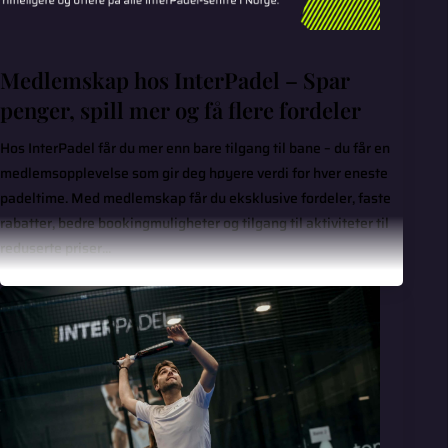
Medlemskap hos InterPadel – Spar
penger, spill mer og få flere fordeler
Hos InterPadel får du mer enn bare tilgang til bane – du får en
medlemsopplevelse som gir deg høyere verdi for hver eneste
padeltime. Med medlemskap får du eksklusive fordeler, faste
rabatter, bedre bookingmuligheter og tilgang til aktiviteter til
reduserte priser...