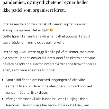
pandemien, og myndighetene regner heller
ikke padel som organisert idrett.
Interessen for sporten har skutt i været, og det kommer
stadig nye spillere. Det er GØY
Dette fører til at sentrene våre har blitt et populært sted å
være, både for trening og sosialt før/etter.
Det er- og SKAL være trygt å spille på våre senter, men med
økt smitte i landet, ønsker vi i InterPadel å ta ekstra godt vare
på våre besøkende. Derfor innfører vi følgende tiltak for deres
egen, samt våre ansattes trygghet:
Som alltid finnes Antibac ved inngangen på alle våre
senter. I tillegg vil dere finne stasjoner rundt omkring ved
baneområdene. Bruk disse.
Våre garderober vil ikke kunne brukes til dusjing i tiden
fremover. Dersom dere har behov for å skifte klær, kan