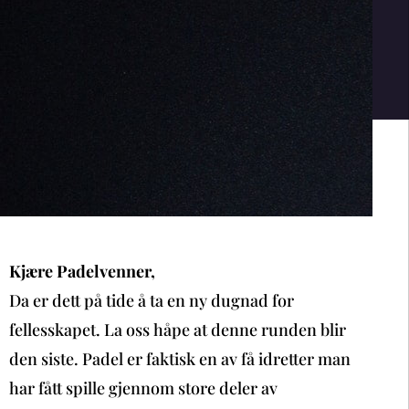
Kjære Padelvenner,
Da er dett på tide å ta en ny dugnad for
fellesskapet. La oss håpe at denne runden blir
den siste. Padel er faktisk en av få idretter man
har fått spille gjennom store deler av