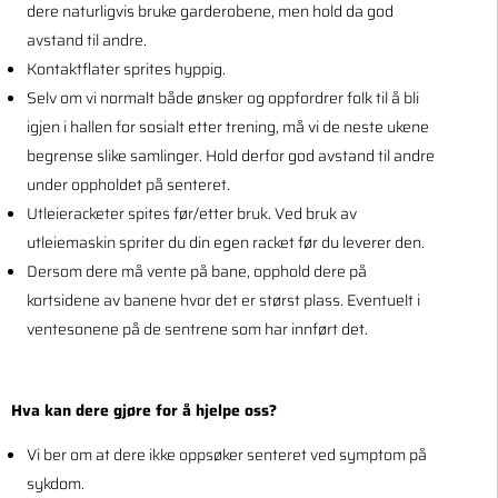
dere naturligvis bruke garderobene, men hold da god
avstand til andre.
Kontaktflater sprites hyppig.
Selv om vi normalt både ønsker og oppfordrer folk til å bli
igjen i hallen for sosialt etter trening, må vi de neste ukene
begrense slike samlinger. Hold derfor god avstand til andre
under oppholdet på senteret.
Utleieracketer spites før/etter bruk. Ved bruk av
utleiemaskin spriter du din egen racket før du leverer den.
Dersom dere må vente på bane, opphold dere på
kortsidene av banene hvor det er størst plass. Eventuelt i
ventesonene på de sentrene som har innført det.
Hva kan dere gjøre for å hjelpe oss?
Vi ber om at dere ikke oppsøker senteret ved symptom på
sykdom.